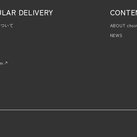
LAR DELIVERY
CONTE
について
ABOUT choi
NEWS
am