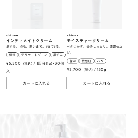
chione
chione
インティメイトクリーム
モイスチャークリーム
黒ずみ、抑毛、潤いまで。1包で5役。
ベタつかず、全身しっとり。濃密仕上
げ。
保湿
デリケートゾーン
黒ずみ
保湿
敏感肌
ハリ
¥5,500
(税込)
/
1回分(1g)×30個
¥2,700
(税込)
/
150g
入
カートに入れる
カートに入れる