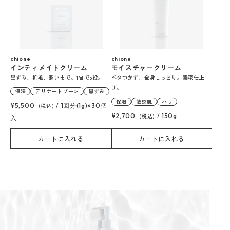
chione
chione
インティメイトクリーム
モイスチャークリーム
黒ずみ、抑毛、潤いまで。1包で5役。
ベタつかず、全身しっとり。濃密仕上
げ。
保湿
デリケートゾーン
黒ずみ
保湿
敏感肌
ハリ
¥5,500
(税込)
/
1回分(1g)×30個
¥2,700
(税込)
/
150g
入
カートに入れる
カートに入れる